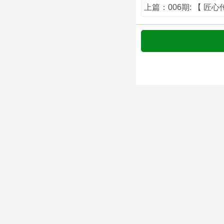
上篇：006期: 【 匠