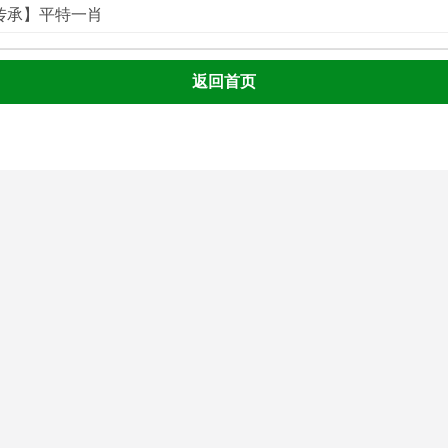
心传承】平特一肖
返回首页