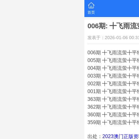
首页
006期: ╋飞雨
发表于：2026-01-06 00:31
006期 ╋飞雨流萤╋平特
005期 ╋飞雨流萤╋平特
004期 ╋飞雨流萤╋平特
003期 ╋飞雨流萤╋平特
002期 ╋飞雨流萤╋平特
001期 ╋飞雨流萤╋平特
363期 ╋飞雨流萤╋平特
362期 ╋飞雨流萤╋平特
360期 ╋飞雨流萤╋平特
359期 ╋飞雨流萤╋平特
出处：
2023澳门正版