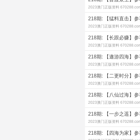
2023澳门正版资料 670288.co
218期: 【猛料直击】
2023澳门正版资料 670288.co
218期: 【长跟必赚】
2023澳门正版资料 670288.co
218期: 【遨游四海】
2023澳门正版资料 670288.co
218期: 【二更时分】
2023澳门正版资料 670288.co
218期: 【八仙过海】
2023澳门正版资料 670288.co
218期: 【一步之遥】
2023澳门正版资料 670288.co
218期: 【四海为家】