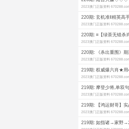
2023澳门正版资料 670288.co
220期: 玄机准‖精英
2023澳门正版资料 670288.co
220期: ≡【绿茶无错
2023澳门正版资料 670288.co
220期: 《杀出重围》
2023澳门正版资料 670288.co
219期: 权威爆六肖
2023澳门正版资料 670288.co
219期: 摩登少将,
2023澳门正版资料 670288.co
219期: 【鸿运财哥
2023澳门正版资料 670288.co
219期: 如指诸→家野