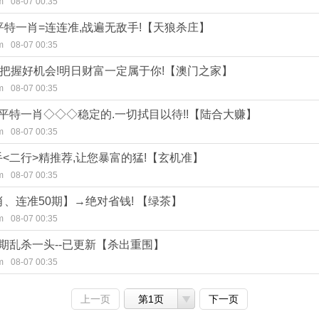
m
08-07 00:35
庄平特一肖=连连准,战遍无敌手!【天狼杀庄】
m
08-07 00:35
肖>把握好机会!明日财富一定属于你!【澳门之家】
m
08-07 00:35
◇◇平特一肖◇◇◇稳定的.一切拭目以待!!【陆合大赚】
m
08-07 00:35
高手<二行>精推荐,让您暴富的猛!【玄机准】
m
08-07 00:35
杀肖、连准50期】→绝对省钱! 【绿茶】
m
08-07 00:35
期期乱杀一头--已更新【杀出重围】
m
08-07 00:35
上一页
第1页
下一页